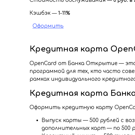
Стоимость обслуживания
—
0 руб. в
Кэшбэк
—
1-11%
Оформить
Кредитная карта Open
OpenCard от Банка Открытие — эт
программой для тех, кто часто со
рамках индивидуального кредитног
Кредитная карта Банка
Оформить кредитную карту OpenCar
Выпуск карты — 500 рублей с в
дополнительных карт — по 500 ру