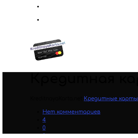
Кредитная к
KreditnayaKarta.net
Кредитные карты
Нет комментариев
4
0
0