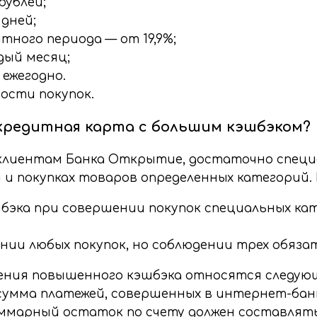
рублей;
 дней;
тного периода — от 19,9%;
дый месяц;
ежегодно.
ости покупок.
редитная карта с большим кэшбэком?
 клиентам Банка Открытие, достаточно спец
 и покупках товаров определенных категорий.
шбэка при совершении покупок специальных кат
нии любых покупок, но соблюдении трех обяза
ения повышенного кэшбэка относятся следующ
, сумма платежей, совершенных в интернет-ба
марный остаток по счету должен составлять б