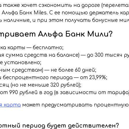
 также хочет сэкономить на дороге (перелета
льфа Банк Miles. С ее помощью держатель кар
ь наличные, и при этом получать бонусные мил
атривает Альфа Банк Мили?
ка карты — бесплатно;
умма средств на балансе) — до 300 тысяч рубле
е установлено;
ым средствам) — не более 60 дней;
 беспроцентного периода — от 23,99%;
ц (но не меньше 320 рублей);
от 990 рублей в год (в зависимости от тарифа)
я карта
может предусматривать процентную с
ьготный период будет действителен?