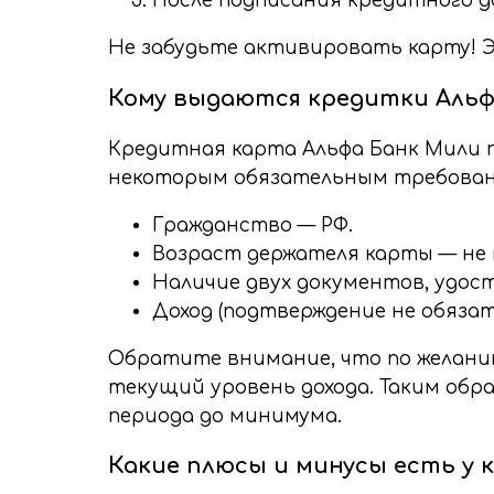
После подписания кредитного д
Не забудьте активировать карту! Э
Кому выдаются кредитки Альфа
Кредитная карта Альфа Банк Мили 
некоторым обязательным требовани
Гражданство — РФ.
Возраст держателя карты — не м
Наличие двух документов, удос
Доход (подтверждение не обязате
Обратите внимание, что по желан
текущий уровень дохода. Таким обр
периода до минимума.
Какие плюсы и минусы есть у 