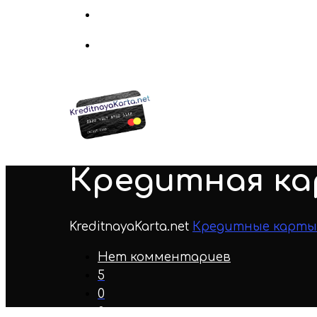
Кредитная ка
KreditnayaKarta.net
Кредитные карты
Нет комментариев
5
0
0