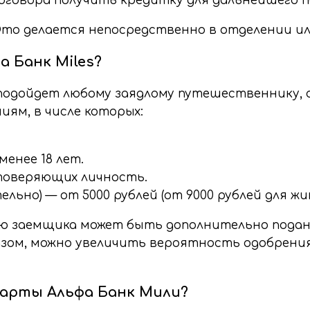
оговора получить кредитку для дальнейшего п
то делается непосредственно в отделении или
 Банк Miles?
подойдет любому заядлому путешественнику, 
ям, в числе которых:
енее 18 лет.
товеряющих личность.
льно) — от 5000 рублей (от 9000 рублей для ж
ию заемщика может быть дополнительно пода
азом, можно увеличить вероятность одобрения
карты Альфа Банк Мили?