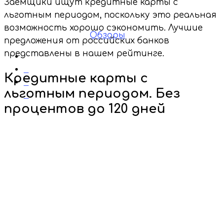
процентов
Заемщики ищут кредитные карты с
льготным периодом, поскольку это реальная
возможность хорошо сэкономить. Лучшие
KreditnayaKarta.net
Обзоры
предложения от российских банков
представлены в нашем рейтинге.
Нет комментариев
2
Кредитные карты с
0
льготным периодом. Без
0
процентов до 120 дней