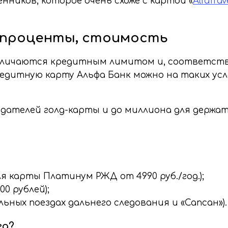
ников, которое очень схоже с картой «
AlfaTrav
, проценты, стоимость
отличаются кредитным лимитом и, соответств
дитную карту Альфа Банк можно на таких усл
адателей голд-карты и до миллиона для держа
я карты Платинум РЖД от 4990 руб./год.);
00 рублей);
ьных поездах дальнего следования и «Сапсан»).
га?