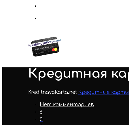
Кредитная ка
KreditnayaKarta.net
Кредитные карты
Нет комментариев
6
0
0