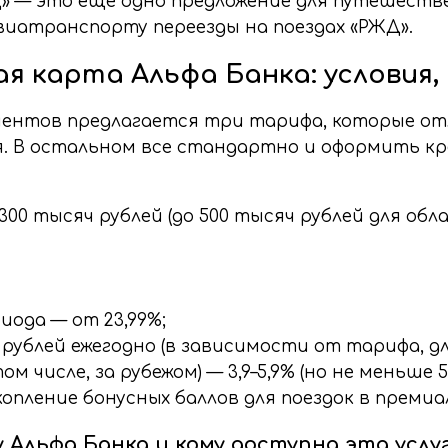
» — это еще одно предложение для путешествен
виатранспорту переезды на поездах «РЖД».
я карта Альфа Банка: условия
лиентов предлагается три тарифа, которые 
 В остальном все стандартно и оформить кре
0 тысяч рублей (до 500 тысяч рублей для обл
иода — от 23,99%;
рублей ежегодно (в зависимости от тарифа, дл
м числе, за рубежом) — 3,9–5,9% (но не меньше 5
опление бонусных баллов для поездок в премиал
 Альфа Банка и кому доступна эта услу