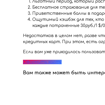
Льготный период, который распр
Бесплатное страхование для тех
Приветственные баллы в подарок
Ощутимый кэшбэк для тех, кто ч
каждые потраченные 30руб./1 $/0,
Недостатков в целом нет, разве что
кредитных карт. При этом, есть огр
Если вам уже приходилось пользова
Оформить карту
Вам также может быть интер