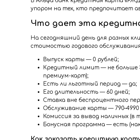
В Альфа банк кредитная карта «РЖД
упором на тех, кто предпочитает а
Что дает эта кредитна
На сегодняшний день для разных к
стоимостью годового обслуживания.
Выпуск карты — 0 рублей;
Кредитный лимит — не больше 30
премиум-карт);
Есть ли льготный период — да;
Его длительность — 60 дней;
Ставка вне беспроцентного пер
Обслуживание карты — 790–4990 
Комиссия за вывод наличных (в то
Бонусная программа — есть (нак
Как заказать кредитную карту