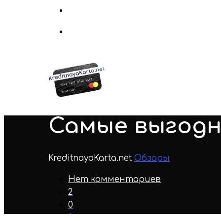
Самые выгод
KreditnayaKarta.net
Обзоры
Нет комментариев
2
0
0